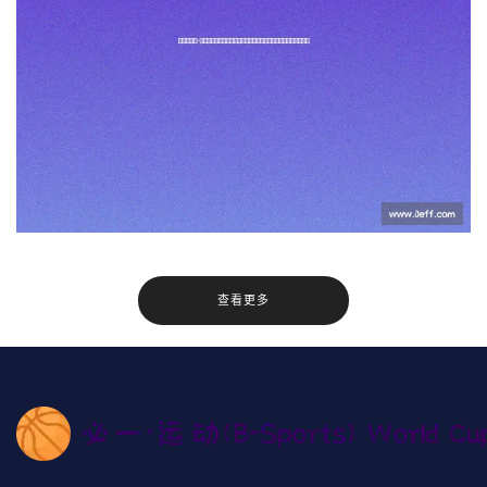
标准化赛事-标准化赛事核心要素
统一规范公平竞技全球参与共创
体育卓越未来
查看更多