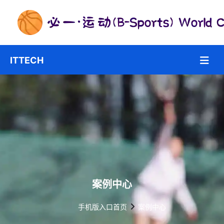
案例中心
手机版入口首页
案例中心