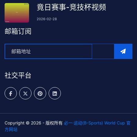
竟日赛事-竞技杯视频
2026-02-28
邮箱订阅
社交平台
Copyright © 2026 - 版权所有
必一·运动(B-Sports) World Cup 官
方网站